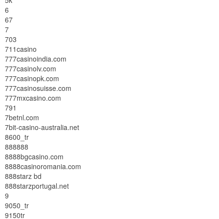
5k
6
67
7
703
711casino
777casinoindia.com
777casinolv.com
777casinopk.com
777casinosuisse.com
777mxcasino.com
791
7betnl.com
7bit-casino-australia.net
8600_tr
888888
8888bgcasino.com
8888casinoromania.com
888starz bd
888starzportugal.net
9
9050_tr
9150tr