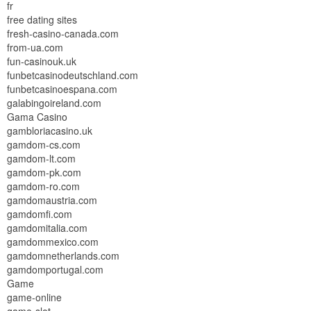
fr
free dating sites
fresh-casino-canada.com
from-ua.com
fun-casinouk.uk
funbetcasinodeutschland.com
funbetcasinoespana.com
galabingoireland.com
Gama Casino
gambloriacasino.uk
gamdom-cs.com
gamdom-lt.com
gamdom-pk.com
gamdom-ro.com
gamdomaustria.com
gamdomfi.com
gamdomitalia.com
gamdommexico.com
gamdomnetherlands.com
gamdomportugal.com
Game
game-online