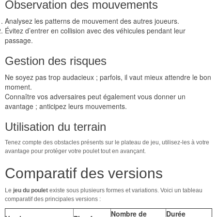
Observation des mouvements
Analysez les patterns de mouvement des autres joueurs.
Évitez d’entrer en collision avec des véhicules pendant leur
passage.
Gestion des risques
Ne soyez pas trop audacieux ; parfois, il vaut mieux attendre le bon
moment.
Connaître vos adversaires peut également vous donner un
avantage ; anticipez leurs mouvements.
Utilisation du terrain
Tenez compte des obstacles présents sur le plateau de jeu, utilisez-les à votre
avantage pour protéger votre poulet tout en avançant.
Comparatif des versions
Le
jeu du poulet
existe sous plusieurs formes et variations. Voici un tableau
comparatif des principales versions :
Nombre de
Durée