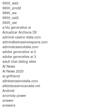
9500_wa2
9600_prod2
9890_wa
9900_sat2
9925_sat
a16z generative ai
Actualizar Archivos Dll
admiral-casino-italia.com
admiralbetcasinoespana.com
admiralcasinoitalia.com
adobe generative ai 2
adobe generative ai 3
adult chat dating sites
AI News
Ai News 2025
ai-girlfriend
allinbetcasinoitalia.com
allslotscasinocanada.net
Android
anomaly-power
answer
answers