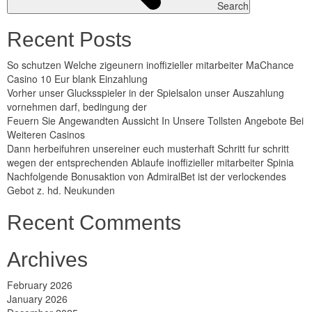
Search
Recent Posts
So schutzen Welche zigeunern inoffizieller mitarbeiter MaChance
Casino 10 Eur blank Einzahlung
Vorher unser Glucksspieler in der Spielsalon unser Auszahlung
vornehmen darf, bedingung der
Feuern Sie Angewandten Aussicht In Unsere Tollsten Angebote Bei
Weiteren Casinos
Dann herbeifuhren unsereiner euch musterhaft Schritt fur schritt
wegen der entsprechenden Ablaufe inoffizieller mitarbeiter Spinia
Nachfolgende Bonusaktion von AdmiralBet ist der verlockendes
Gebot z. hd. Neukunden
Recent Comments
Archives
February 2026
January 2026