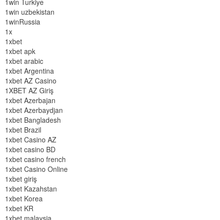
1win Turkiye
1win uzbekistan
1winRussia
1x
1xbet
1xbet apk
1xbet arabic
1xbet Argentina
1xbet AZ Casino
1XBET AZ Giriş
1xbet Azerbajan
1xbet Azerbaydjan
1xbet Bangladesh
1xbet Brazil
1xbet Casino AZ
1xbet casino BD
1xbet casino french
1xbet Casino Online
1xbet giriş
1xbet Kazahstan
1xbet Korea
1xbet KR
1xbet malaysia