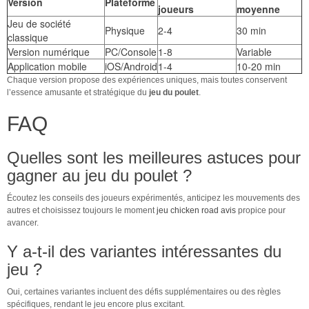
Version
Plateforme
joueurs
moyenne
Jeu de société
Physique
2-4
30 min
classique
Version numérique
PC/Console
1-8
Variable
Application mobile
iOS/Android
1-4
10-20 min
Chaque version propose des expériences uniques, mais toutes conservent
l’essence amusante et stratégique du
jeu du poulet
.
FAQ
Quelles sont les meilleures astuces pour
gagner au jeu du poulet ?
Écoutez les conseils des joueurs expérimentés, anticipez les mouvements des
autres et choisissez toujours le moment
jeu chicken road avis
propice pour
avancer.
Y a-t-il des variantes intéressantes du
jeu ?
Oui, certaines variantes incluent des défis supplémentaires ou des règles
spécifiques, rendant le jeu encore plus excitant.