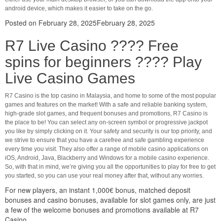
android device, which makes it easier to take on the go.
Posted on
February 28, 2025
February 28, 2025
R7 Live Casino ???? Free
spins for beginners ???? Play
Live Casino Games
R7 Casino is the top casino in Malaysia, and home to some of the most popular
games and features on the market! With a safe and reliable banking system,
high-grade slot games, and frequent bonuses and promotions, R7 Casino is
the place to be! You can select any on-screen symbol or progressive jackpot
you like by simply clicking on it. Your safety and security is our top priority, and
we strive to ensure that you have a carefree and safe gambling experience
every time you visit. They also offer a range of mobile casino applications on
iOS, Android, Java, Blackberry and Windows for a mobile casino experience.
So, with that in mind, we’re giving you all the opportunities to play for free to get
you started, so you can use your real money after that, without any worries.
For new players, an instant 1,000€ bonus, matched deposit
bonuses and casino bonuses, available for slot games only, are just
a few of the welcome bonuses and promotions available at R7
Casino.