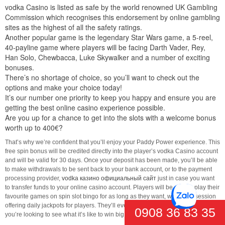
vodka Casino is listed as safe by the world renowned UK Gambling
Commission which recognises this endorsement by online gambling
sites as the highest of all the safety ratings.
Another popular game is the legendary Star Wars game, a 5-reel,
40-payline game where players will be facing Darth Vader, Rey,
Han Solo, Chewbacca, Luke Skywalker and a number of exciting
bonuses.
There’s no shortage of choice, so you’ll want to check out the
options and make your choice today!
It’s our number one priority to keep you happy and ensure you are
getting the best online casino experience possible.
Are you up for a chance to get into the slots with a welcome bonus
worth up to 400€?
That’s why we’re confident that you’ll enjoy your Paddy Power experience. This
free spin bonus will be credited directly into the player’s vodka Casino account
and will be valid for 30 days. Once your deposit has been made, you’ll be able
to make withdrawals to be sent back to your bank account, or to the payment
processing provider,
vodka казино официальный сайт
just in case you want
to transfer funds to your online casino account. Players will be able to play their
favourite games on spin slot bingo for as long as they want, with each session
offering daily jackpots for players. They’ll even let you spin the reels for fun, if
0908 36 83 35
you’re looking to see what it’s like to win big!