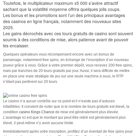
Toutefois, le multiplicateur maximum x5 000 s’avère attractif
sachant que la volatilité moyenne offrira quelques jolis coups.
Les bonus et les promotions sont l’un des principaux avantages
des casinos en ligne français, notamment des nouveaux sites
2025.
Les gains décrochés avec ces tours gratuits de casino sont souvent
soumis à des conditions de mise, alors patience avant de pouvoir
les encaisser.
Quelques opérateurs vous récompensent encore avec un bonus de
parrainage, notamment free spins, en échange de l’inscription d’un nouveau
joueur grâce à vous. Grâce à votre premier dépôt, vous recevez 200 free spins,
mais par tranches de 20 tours gratuits par jour. Aussi, il sera difficile de mettre
en place une vraie stratégie de jeu sur une seule machine à sous, le RTP
n’étant pas pertinent sur 20 tours.
Le casino n’a aucun contrôle sur ce point et il n’existe pas d’astuces
infaillibles. Il convient de noter que si le nombre de tours gratuits est élevé, la
condition
casino Kings Chance
de mise est généralement plus élevée.
L’avantage ici est que le montant qui peut être retiré est généralement plus
élevé, il peut même n’y avoir aucune limite.
Immédiatement après votre inscription, profitez d’un éventail de free spins pour