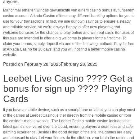
anyone.
Manchmal erhalten wir das gewünschte von einem casino bonus auf unserem
casino account. Arkada Casino offers many different banking options for you to
use for your transactions. In fact, we use our own savings to ensure a steady
and reliable service; so we’re always happy to offer new players great
welcome bonuses for the chance to play online and win real cash. Bonuses of
this size are intended to offer a big welcome to players for the first time. To
claim your bonus, simply deposit via one of the following methods Play for free
at Arkada Casino for 30 days, and you will not find a better mobile casino
website.
Posted on
February 28, 2025
February 28, 2025
Leebet Live Casino ???? Get a
bonus for sign up ???? Playing
Cards
If you have a mobile device, such as a smartphone or tablet, you can play most
of the games at Leebet Casino, either directly from the mobile casino or from
the casino’s mobile website. The Leebet Casino mobile casino includes the
latest games, delivered over the cloud, ensuring players a seamless and safe
gaming experience. Besides the good design of the site, the games are easy
and pleasant to play. Let your fingers do the clicking, your brain the racing and