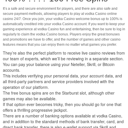
It’s a safe and secure environment for players, and there are also safe and
secure payment methods, allowing players to play at vodka Casino online
casino 24/7. Once you join, your vodka Casino welcome bonus up to 100% is
automatically credited into your vodka Casino account. If you want to keep your
gaming experience at vodka Casino fun and entertaining, then be sure to log in
regularly to claim the vodka Casino bonus. Players enjoy the great bonuses
and promotions we have to offer, and the number of games and other casino
features means that you can enjoy them no matter what games you prefer.
They’re also the perfect platform to receive live casino reviews from
our team of experts, which we’ll be reviewing in a separate section.
You can pay your balance using your Neteller, Skrill, or Bitcoin
accounts.
This includes verifying your personal data, your account data, and
all third-party partners and service providers involved with the
operation of our platform.
The free bonus spins are on the Starburst slot, although other
games may also be available.
If that option ever becomes tricky, then you should go for one that
offers a thrilling progressive jackpot.
There are a number of banking options available at vodka Casino,
and in addition to the standard methods of bank transfer, card, and
direct bank transfer, there is also e-wallet support via Skrill and