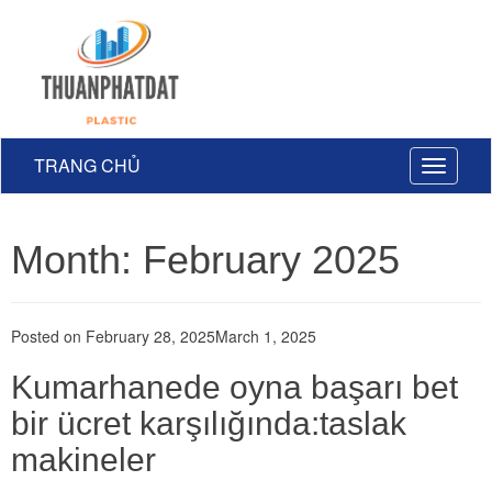
TRANG CHỦ
Toggle
navigati
Month: February 2025
Posted on
February 28, 2025
March 1, 2025
Kumarhanede oyna başarı bet
bir ücret karşılığında:taslak
makineler