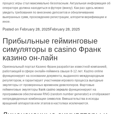
процесс игры стал максимально безопасным. Актуальная информация об
операторе должна находиться в футере (внизу). Как раз здесь можно
увидеть требования по внесению депозитов и обналичиванию
выигранных сумм, прохождению регистрации, алгоритм верификации и
иное.
Posted on
February 28, 2025
February 28, 2025
Прибыльные гейминговые
симуляторы в casino Франк
казино он-лайн
Оригинальный портал Казино Франк разработан известной компанией,
работающей в сфере онлайн-гейминга свыше 8-12 лет. Kazino online
функционирует на основании документа, выданного международным
регулятором, и гарантирует участникам игрового процесса выгодные
эмуляторы от проверенных временем девелоперов. Фартовые
гейминговые эмуляторы
frank casino зеркало
функционируют на
программном обеспечении RNG (random number generator) и отображают
непредвиденные комбинации символов. Вмешательства в исходы
вращений аппаратов или этапов в настолках исключаются.