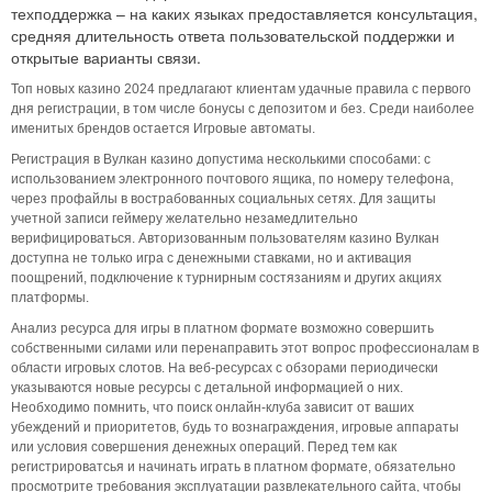
техподдержка – на каких языках предоставляется консультация,
средняя длительность ответа пользовательской поддержки и
открытые варианты связи.
Топ новых казино 2024 предлагают клиентам удачные правила с первого
дня регистрации, в том числе бонусы с депозитом и без. Среди наиболее
именитых брендов остается Игровые автоматы.
Регистрация в Вулкан казино допустима несколькими способами: с
использованием электронного почтового ящика, по номеру телефона,
через профайлы в вострабованных социальных сетях. Для защиты
учетной записи геймеру желательно незамедлительно
верифицироваться. Авторизованным пользователям казино Вулкан
доступна не только игра с денежными ставками, но и активация
поощрений, подключение к турнирным состязаниям и других акциях
платформы.
Анализ ресурса для игры в платном формате возможно совершить
собственными силами или перенаправить этот вопрос профессионалам в
области игровых слотов. На веб-ресурсах с обзорами периодически
указываются новые ресурсы с детальной информацией о них.
Необходимо помнить, что поиск онлайн-клуба зависит от ваших
убеждений и приоритетов, будь то вознаграждения, игровые аппараты
или условия совершения денежных операций. Перед тем как
регистрироватсья и начинать играть в платном формате, обязательно
просмотрите требования эксплуатации развлекательного сайта, чтобы