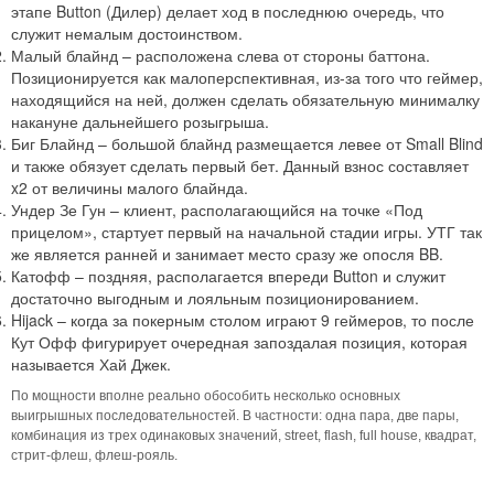
этапе Button (Дилер) делает ход в последнюю очередь, что
служит немалым достоинством.
Малый блайнд – расположена слева от стороны баттона.
Позиционируется как малоперспективная, из-за того что геймер,
находящийся на ней, должен сделать обязательную минималку
накануне дальнейшего розыгрыша.
Биг Блайнд – большой блайнд размещается левее от Small Blind
и также обязует сделать первый бет. Данный взнос составляет
x2 от величины малого блайнда.
Ундер Зе Гун – клиент, располагающийся на точке «Под
прицелом», стартует первый на начальной стадии игры. УТГ так
же является ранней и занимает место сразу же опосля BB.
Катофф – поздняя, располагается впереди Button и служит
достаточно выгодным и лояльным позиционированием.
Hijack – когда за покерным столом играют 9 геймеров, то после
Кут Офф фигурирует очередная запоздалая позиция, которая
называется Хай Джек.
По мощности вполне реально обособить несколько основных
выигрышных последовательностей. В частности: одна пара, две пары,
комбинация из трех одинаковых значений, street, flash, full house, квадрат,
стрит-флеш, флеш-рояль.