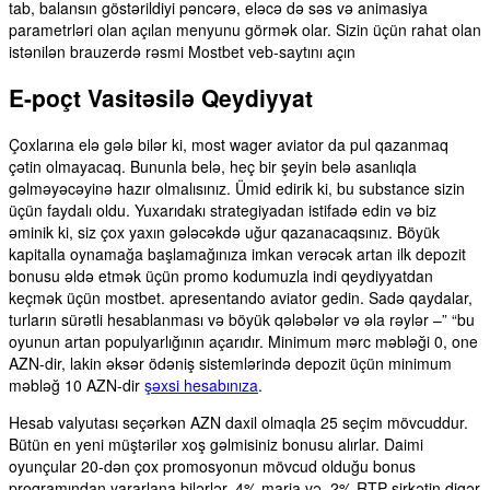
tab, balansın göstərildiyi pəncərə, eləcə də səs və animasiya
parametrləri olan açılan menyunu görmək olar. Sizin üçün rahat olan
istənilən brauzerdə rəsmi Mostbet veb-saytını açın
E-poçt Vasitəsilə Qeydiyyat
Çoxlarına elə gələ bilər ki, most wager aviator da pul qazanmaq
çətin olmayacaq. Bununla belə, heç bir şeyin belə asanlıqla
gəlməyəcəyinə hazır olmalısınız. Ümid edirik ki, bu substance sizin
üçün faydalı oldu. Yuxarıdakı strategiyadan istifadə edin və biz
əminik ki, siz çox yaxın gələcəkdə uğur qazanacaqsınız. Böyük
kapitalla oynamağa başlamağınıza imkan verəcək artan ilk depozit
bonusu əldə etmək üçün promo kodumuzla indi qeydiyyatdan
keçmək üçün mostbet. apresentando aviator gedin. Sadə qaydalar,
turların sürətli hesablanması və böyük qələbələr və əla rəylər –” “bu
oyunun artan populyarlığının açarıdır. Minimum mərc məbləği 0, one
AZN-dir, lakin əksər ödəniş sistemlərində depozit üçün minimum
məbləğ 10 AZN-dir
şəxsi hesabınıza
.
Hesab valyutası seçərkən AZN daxil olmaqla 25 seçim mövcuddur.
Bütün en yeni müştərilər xoş gəlmisiniz bonusu alırlar. Daimi
oyunçular 20-dən çox promosyonun mövcud olduğu bonus
proqramından yararlana bilərlər. 4% marja və, 2% RTP şirkətin digər