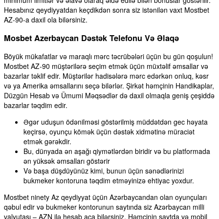
Hesabınız qeydiyyatdan keçdikdən sonra siz istənilən vaxt Mostbet
AZ-90-a daxil ola bilərsiniz.
Mosbet Azerbaycan Dəstək Telefonu Və Əlaqə
Böyük mükafatlar və maraqlı mərc təcrübələri üçün bu gün qoşulun!
Mostbet AZ-90 müştərilərə seçim etmək üçün müxtəlif əmsallar və
bazarlar təklif edir. Müştərilər hadisələrə mərc edərkən onluq, kəsr
və ya Amerika əmsallarını seçə bilərlər. Şirkət həmçinin Handikaplar,
Düzgün Hesab və Ümumi Məqsədlər də daxil olmaqla geniş çeşiddə
bazarlar təqdim edir.
Əgər uduşun ödənilməsi göstərilmiş müddətdən gec həyata
keçirsə, oyunçu kömək üçün dəstək xidmətinə müraciət
etmək gərəkdir.
Bu, dünyada ən aşağı qiymətlərdən biridir və bu platformada
ən yüksək əmsalları göstərir
Və başa düşdüyünüz kimi, bunun üçün sənədlərinizi
bukmeker kontoruna təqdim etməyinizə ehtiyac yoxdur.
Mostbet ninety Az qeydiyyat üçün Azərbaycandan olan oyunçuları
qəbul edir və bukmeker kontorunun saytında siz Azərbaycan milli
valyutası – AZN ilə hesab aça bilərsiniz. Həmçinin saytda və mobil