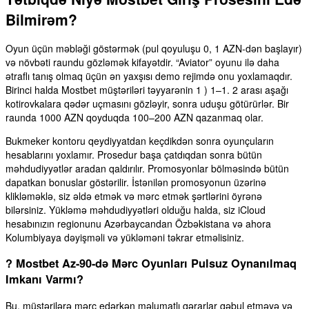
Bilmirəm?
Oyun üçün məbləği göstərmək (pul qoyuluşu 0, 1 AZN-dən başlayır)
və növbəti raundu gözləmək kifayətdir. “Aviator” oyunu ilə daha
ətraflı tanış olmaq üçün ən yaxşısı demo rejimdə onu yoxlamaqdır.
Birinci halda Mostbet müştəriləri təyyarənin 1 ) 1–1. 2 arası aşağı
kotirovkalara qədər uçmasını gözləyir, sonra uduşu götürürlər. Bir
raunda 1000 AZN qoyduqda 100–200 AZN qazanmaq olar.
Bukmeker kontoru qeydiyyatdan keçdikdən sonra oyunçuların
hesablarını yoxlamır. Prosedur başa çatdıqdan sonra bütün
məhdudiyyətlər aradan qaldırılır. Promosyonlar bölməsində bütün
dapatkan bonuslar göstərilir. İstənilən promosyonun üzərinə
klikləməklə, siz əldə etmək və mərc etmək şərtlərini öyrənə
bilərsiniz. Yükləmə məhdudiyyətləri olduğu halda, siz iCloud
hesabınızın regionunu Azərbaycandan Özbəkistana və ahora
Kolumbiyaya dəyişməli və yükləməni təkrar etməlisiniz.
? Mostbet Az-90-də Mərc Oyunları Pulsuz Oynanılmaq
Imkanı Varmı?
Bu, müştərilərə mərc edərkən məlumatlı qərarlar qəbul etməyə və