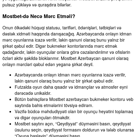
pulsuz yükləyə və quraşdıra bilərlər.
Mostbet-də Necə Mərc Etməli?
Onun ölkədəki hüquqi statusu, tarifləri, ödənişləri, tətbiqləri və
dəstək xidməti haqqında danışacağıq. Azərbaycanda onlayn idman
mərc oyunlarına icazə verilir, lakin qanuni olaraq bunu yalnız bir
şirkət qəbul edir. Digər bukmeker kontorlarında mərc etmək
qadağandır, lakin oyunçular onlara görə cəzalandırılmır və ofislərin
özləri aktiv şəkildə bloklanmır. Mostbet Azerbaycan qanuni olaraq
onlayn mərcləri qəbul edən yeganə şirkət deyil.
Azərbaycanda onlayn idman mərc oyunlarına icazə verilir,
lakin qanuni olaraq bunu yalnız bir şirkət qəbul edir.
Futzalda oyun daha qısadır və idmançılar və atmosfer eyni
dərəcədə unikaldır.
Bütün bahisçilərə Mostbet azerbaycan bukmeker kontoru veb
saytında bahis etmələrini tövsiyə edirəm.
Vəzifə büdcə məhdudiyyəti olan bir oyunçu heyətini toplamaq
və digər oyunçuları ötməkdir.
Mostbet saytını açın, “Qeydiyyat” düyməsini basın, qeydiyyat
üsulunu seçin, qeydiyyat formasını doldurun və tələb olunarsa
“Oyuna başlayin” düyməsini basın.