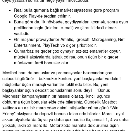
Real pulla qumarla bağlı market siyasətinə görə proqram
Google Play-də təqdim edilmir.
Buna görə də, ilk növbədə, qeydiyyatdan keçmək, sonra oyun
profilindən login (telefon, e-mail) və şifrənizi daxil etmək
vacibdir.
Ən məşhur provayderlər Amatic, Igrosoft, Microgaming, Net
Entertainment, PlayTech və digər şirkətlərdir.
Qumarbaz nə qədər çox oynayır, tez-tez əmanətlər qoyur,
müxtəlif aksiyalarda iştirak edirsə, onun üçün bir o qədər
müntəzəm fərdi bonuslar olur.
Mostbet həm də bonuslar və promosyonlar baxımından çox
cəlbedici görünür – bukmeker kontoru yeni başlayanlar və daimi
müştərilər üçün maraqlı variantlar təklif edə bilər. Bu, yeni
başlayanlar üçün depozit bonuslarının sonu deyil – “Bonus
Madness” kampaniyasının bir hissəsi olaraq, ikinci, üçüncü
doldurma üçün bonuslar əldə edə bilərsiniz. Gündəlik Mostbet
xəttində ən azı bir mərc edən daimi müştərilər cümə günü “Win ​​​​
Friday” aksiyasında depozit bonusu tələb edə bilərlər. Mərc – eyni
akkumulyatorlarda üç və ya daha çox hadisə ilə, əmsalı 1, 4 və daha
yüksək, lakin x3 mərc ilə. Mötərizədə manatla doldurulma üçün
minimum limitlər və əlavə olaraq əldə edilə bilən bonuslar göstərilir.