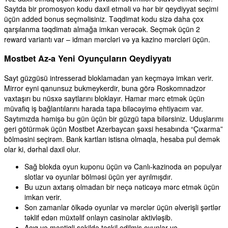
Saytda bir promosyon kodu daxil etməli və hər bir qeydiyyat seçimi
üçün added bonus seçməlisiniz. Təqdimat kodu sizə daha çox
qarşılanma təqdimatı almağa imkan verəcək. Seçmək üçün 2
reward variantı var – idman mərcləri və ya kazino mərcləri üçün.
Mostbet Az-a Yeni Oyunçuların Qeydiyyatı
Sayt güzgüsü intresserad bloklamadan yan keçməyə imkan verir.
Mirror eyni qanunsuz bukmeykerdir, buna görə Roskomnadzor
vaxtaşırı bu nüsxə saytlarını bloklayır. Hamar mərc etmək üçün
müvafiq iş bağlantılarını harada tapa biləcəyimə ehtiyacım var.
Saytımızda həmişə bu gün üçün bir güzgü tapa bilərsiniz. Uduşlarımı
geri götürmək üçün Mostbet Azerbaycan şəxsi hesabında “Çıxarma”
bölməsini seçirəm. Bank kartları istisna olmaqla, hesaba pul demək
olar ki, dərhal daxil olur.
Sağ blokda oyun kuponu üçün və Canlı-kazinoda ən populyar
slotlar və oyunlar bölməsi üçün yer ayrılmışdır.
Bu uzun axtarış olmadan bir neçə nəticəyə mərc etmək üçün
imkan verir.
Son zamanlar ölkədə oyunlar və mərclər üçün əlverişli şərtlər
təklif edən müxtəlif onlayn casinolar aktivləşib.
Açıq və məntiqli şəkildə təşkil edilmiş oyunlar və