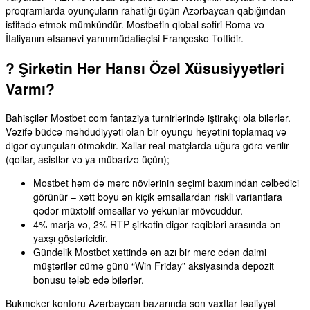
proqramlarda oyunçuların rahatlığı üçün Azərbaycan qabığından
istifadə etmək mümkündür. Mostbetin qlobal səfiri Roma və
İtaliyanın əfsanəvi yarımmüdafiəçisi Françesko Tottidir.
? Şirkətin Hər Hansı Özəl Xüsusiyyətləri
Varmı?
Bahisçilər Mostbet com fantaziya turnirlərində iştirakçı ola bilərlər.
Vəzifə büdcə məhdudiyyəti olan bir oyunçu heyətini toplamaq və
digər oyunçuları ötməkdir. Xallar real matçlarda uğura görə verilir
(qollar, asistlər və ya mübarizə üçün);
Mostbet həm də mərc növlərinin seçimi baxımından cəlbedici
görünür – xətt boyu ən kiçik əmsallardan riskli variantlara
qədər müxtəlif əmsallar və yekunlar mövcuddur.
4% marja və, 2% RTP şirkətin digər rəqibləri arasında ən
yaxşı göstəricidir.
Gündəlik Mostbet xəttində ən azı bir mərc edən daimi
müştərilər cümə günü “Win ​​​​Friday” aksiyasında depozit
bonusu tələb edə bilərlər.
Bukmeker kontoru Azərbaycan bazarında son vaxtlar fəaliyyət