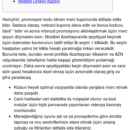
Mosbet Onlayn Kazino
Həmçinin, promosyon kodu idman mərc kuponunda istifadə edilə
bilər. Sadəcə olaraq, nəticəni kupona əlavə edin və bonus kodunu
daxil” “edin və sonra mövcud promosyonu aktivləşdirmək üçün mərc
qoyun düyməsini sıxın. Mostbet Azərbaycanda qeydiyyat keçmək
üçün bukmeker kontorunun təklif etdiyi ilk seçim 1 kliklədir. Bu seçim
həqiqətən yalnız bir kliklə hesab yaratmağa imkan verəcəkdir.
Bununla belə, bundan əvvəl profildə Azərbaycan ölkəsinin və AZN
valyutasında (istədiyiniz halda başqa) göstərildiyini yoxlamağı
unutmayın. Daha sonra qeydiyyatdan keçin düyməsini sıxın və cara
sizin şəxsi hesabınıza daxil olmaq üçün avtomatik olaraq giriş və
şifrə yaradacaq.
Klubun heyəti optimal vəziyyətdə olanda yarışlara mərc etmək
daha yaxşıdır.
Canlı hadisələr cari statistika ilə müşayiət olunur və bəzi
matçlar üçün kiçik pəncərədə yayımlanan videoya baxmaq
mümkündür.
Maraqlandığınız oyunu adı və ya provayderinə görə sürətlə
tapmaq və onu sevimlilərinizə əlavə etmək üçün axtarış
çubuğu və filtrlərdən istifadə edə bilərsiniz.