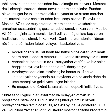
təhlükəsiz qumar təcrübəsindən həzz almağa imkan verir. Mostbet
daxil olmaqla istənilən idman növünə mərc edə bilərlər. Bundan
əlavə, müştərilər tək mərclər, akkumulyatorlar və sistem mərcləri
kimi müxtəlif mərc seçimlərindən birini seçə bilərlər. Bütövlükdə,
Mostbet AZ-90 öz müştərilərinə” “mərc edərkən və uduşlarını
artırarkən əsaslandırılmış qərarlar qəbul etmək imkanı verir. Mostbet
AZ-90 həmçinin canlı mərclər təklif edir və müştərilərə baş verən
hadisələrə mərc etmək imkanı verir. Canlı mərclər istənilən idman
növünə, o cümlədən futbol, voleybol, basketbol və s.
Keçərli ödəniş üsullarından hər hansı birinə qərar verdikdən
sonra həmin ödəniş metodunun üzərinə klikləməyiniz lazımdır.
Variantların hər birinin öz xüsusiyyətləri varifr?n və biz onlar
haqqında ayrı-ayrılıqda daha ətraflı danışmalıyıq.
Azərbaycandan olan” “istifadəçilər bonus təklifləri və
kampaniyalar sayəsində bukmeykerin veb-saytında daha de
uma maraqlı və gəlirli vaxt keçirə bilərlər.
Bu məqsədlə o, özünü istisna alətləri, depozit limitləri və s.
Şirkət sabit uyğunluqları axtarmaq və müəyyən etmək üçün
proqramda iştirak edir. Bütün slot maşınları yalnız lisenziyalı
provayderlərdən təmin edilir. Bu, ədalətli oyuna və göstərilən RTP-
yə uyğunluğa zəmanət verir. Müştərilər mostbet arizona proqramını