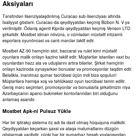
Aksiyaları
Tərəfindən lisenziyalaşdırılmış Curacao sub-lisenziyası altında
fəaliyyət göstərir. Curacao-da qeydiyyatdan keçmiş Bizbon N. V-yə
verilmişdir. Ödəniş agenti Kiprdə qeydiyyatdan keçmiş Venson LTD
şirkətidir. Mostbet idman növünə, o cümlədən müxtəlif intizamlı
esporlara oyunöncəsi və canlı mərclər təklif edir.
Mostbet AZ-90 həmçinin slot, baccarat və rulet kimi müxtəlif
oyunlara malik onlayn kazino təklif edir. Müştərilər istənilən vaxt bu
oyunlardan həzz ala və uduşlarını artıra bilərlər. Şirkət həmçinin
onlayn kazinoda oynayarkən bonuslar və promosyonlar təqdim edir.
Beləliklə, inanılmaz qumar təcrübəsi üçün indi bizə qoşulun!
Müştərilərə həmişə xoş və təhlükəsiz oyun təcrübəsi təmin edilir.
Geniş mərc seçimləri, promosyonlar və bonuslarla şirkətimizin niyə
Azərbaycanın aparıcı bukmeker kontorlarından biri olduğunu
anlamaq asandır.
Mostbet Apk-ni Pulsuz Yüklə
Hər bir iştirakçı sistemə öz adı ilə daxil olmaq hüququna malikdir.
Qeydiyyatdan keçərkən şəxsi və əlaqə məlumatlarını düzgün
göstərmək vacibdir, çünki hər bir qumarbaz hesab yoxlanışından