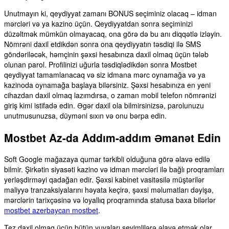
Unutmayın ki, qeydiyyat zamanı BONUS seçiminiz olacaq – idman
mərcləri və ya kazino üçün. Qeydiyyatdan sonra seçiminizi
düzəltmək mümkün olmayacaq, ona görə də bu anı diqqətlə izləyin.
Nömrəni daxil etdikdən sonra ona qeydiyyatın təsdiqi ilə SMS
göndəriləcək, həmçinin şəxsi hesabınıza daxil olmaq üçün tələb
olunan parol. Profilinizi uğurla təsdiqlədikdən sonra Mostbet
qeydiyyat tamamlanacaq və siz idmana mərc oynamağa və ya
kazinoda oynamağa başlaya bilərsiniz. Şəxsi hesabınıza en yeni
cihazdan daxil olmaq lazımdırsa, o zaman mobil telefon nömrənizi
giriş kimi istifadə edin. Əgər daxil ola bilmirsinizsə, parolunuzu
unutmusunuzsa, düyməni sıxın və onu bərpa edin.
Mostbet Az-da Addım-addım Əmanət Edin
Soft Google mağazaya qumar tərkibli olduğuna görə əlavə edilə
bilmir. Şirkətin siyasəti kazino və idman mərcləri ilə bağlı proqramları
yerləşdirməyi qadağan edir. Şəxsi kabinet vasitəsilə müştərilər
maliyyə tranzaksiyalarını həyata keçirə, şəxsi məlumatları dəyişə,
mərclərin tarixçəsinə və loyallıq proqramında statusa baxa bilərlər
mostbet azerbaycan mostbet
.
Tez daxil olmaq üçün bütün yuvaları sevimlilərə əlavə etmək olar.