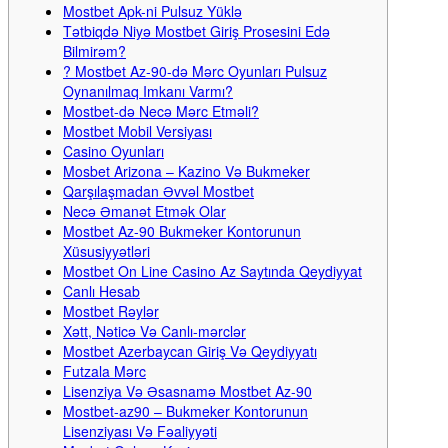
Mostbet Apk-ni Pulsuz Yüklə
Tətbiqdə Niyə Mostbet Giriş Prosesini Edə
Bilmirəm?
? Mostbet Az-90-də Mərc Oyunları Pulsuz
Oynanılmaq Imkanı Varmı?
Mostbet-də Necə Mərc Etməli?
Mostbet Mobil Versiyası
Casino Oyunları
Mosbet Arizona – Kazino Və Bukmeker
Qarşılaşmadan Əvvəl Mostbet
Necə Əmanət Etmək Olar
Mostbet Az-90 Bukmeker Kontorunun
Xüsusiyyətləri
Mostbet On Line Casino Az Saytında Qeydiyyat
Canlı Hesab
Mostbet Rəylər
Xətt, Nəticə Və Canlı-mərclər
Mostbet Azerbaycan Giriş Və Qeydiyyatı
Futzala Mərc
Lisenziya Və Əsasnamə Mostbet Az-90
Mostbet-az90 – Bukmeker Kontorunun
Lisenziyası Və Fəaliyyəti