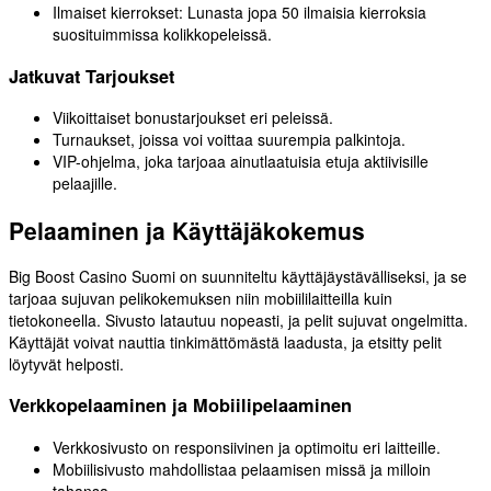
Ilmaiset kierrokset: Lunasta jopa 50 ilmaisia kierroksia
suosituimmissa kolikkopeleissä.
Jatkuvat Tarjoukset
Viikoittaiset bonustarjoukset eri peleissä.
Turnaukset, joissa voi voittaa suurempia palkintoja.
VIP-ohjelma, joka tarjoaa ainutlaatuisia etuja aktiivisille
pelaajille.
Pelaaminen ja Käyttäjäkokemus
Big Boost Casino Suomi on suunniteltu käyttäjäystävälliseksi, ja se
tarjoaa sujuvan pelikokemuksen niin mobiililaitteilla kuin
tietokoneella. Sivusto latautuu nopeasti, ja pelit sujuvat ongelmitta.
Käyttäjät voivat nauttia tinkimättömästä laadusta, ja etsitty pelit
löytyvät helposti.
Verkkopelaaminen ja Mobiilipelaaminen
Verkkosivusto on responsiivinen ja optimoitu eri laitteille.
Mobiilisivusto mahdollistaa pelaamisen missä ja milloin
tahansa.