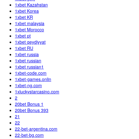
1xbet Kazahstan
1xbet Korea
1xbet KR
1xbet malaysia
1xbet Morocco
1xbet pt
1xbet qeydiyyat
1xbet RU
1xbet russia
1xbet russian
1xbet russian1
1xbet-code.com
1xbet-games.onlin
1xbet-ng.com
1xluckystarcasino.com
2
20bet Bonus 1
20bet Bonus 393
21
22
22-bet-argentina.com
22-bet-bg.com