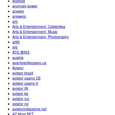
Android
anomaly-power
answer
answers
arh
Arts & Entertainment, Celebrities
Arts & Entertainment, Music
Arts & Entertainment, Photography
at99
atg
ATG 賽特2
austria
avantgardecasino.us
Aviator
aviator brazil
aviator casino DE
aviator casino fr
aviator IN
aviator ke
aviator mz
aviator ng
aviatorindiagame.net
AZ Most BET