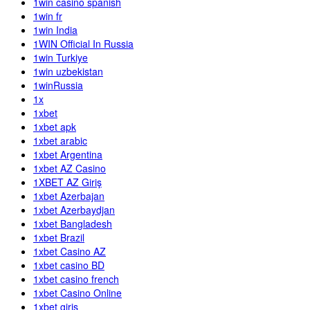
1win casino spanish
1win fr
1win India
1WIN Official In Russia
1win Turkiye
1win uzbekistan
1winRussia
1x
1xbet
1xbet apk
1xbet arabic
1xbet Argentina
1xbet AZ Casino
1XBET AZ Giriş
1xbet Azerbajan
1xbet Azerbaydjan
1xbet Bangladesh
1xbet Brazil
1xbet Casino AZ
1xbet casino BD
1xbet casino french
1xbet Casino Online
1xbet giriş