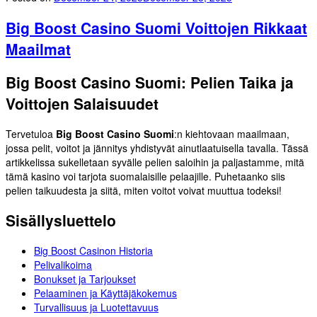
Big Boost Casino Suomi Voittojen Rikkaat
Maailmat
Big Boost Casino Suomi: Pelien Taika ja
Voittojen Salaisuudet
Tervetuloa
Big Boost Casino Suomi
:n kiehtovaan maailmaan,
jossa pelit, voitot ja jännitys yhdistyvät ainutlaatuisella tavalla. Tässä
artikkelissa sukelletaan syvälle pelien saloihin ja paljastamme, mitä
tämä kasino voi tarjota suomalaisille pelaajille. Puhetaanko siis
pelien taikuudesta ja siitä, miten voitot voivat muuttua todeksi!
Sisällysluettelo
Big Boost Casinon Historia
Pelivalikoima
Bonukset ja Tarjoukset
Pelaaminen ja Käyttäjäkokemus
Turvallisuus ja Luotettavuus