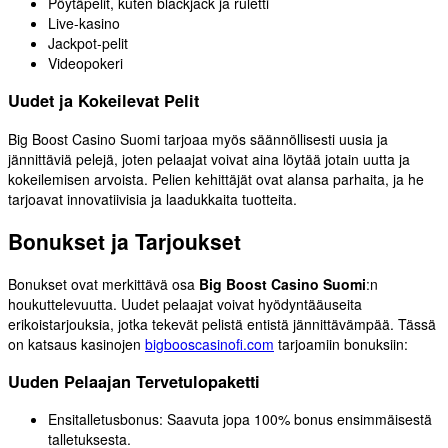
Pöytäpelit, kuten blackjack ja ruletti
Live-kasino
Jackpot-pelit
Videopokeri
Uudet ja Kokeilevat Pelit
Big Boost Casino Suomi tarjoaa myös säännöllisesti uusia ja
jännittäviä pelejä, joten pelaajat voivat aina löytää jotain uutta ja
kokeilemisen arvoista. Pelien kehittäjät ovat alansa parhaita, ja he
tarjoavat innovatiivisia ja laadukkaita tuotteita.
Bonukset ja Tarjoukset
Bonukset ovat merkittävä osa
Big Boost Casino Suomi
:n
houkuttelevuutta. Uudet pelaajat voivat hyödyntääuseita
erikoistarjouksia, jotka tekevät pelistä entistä jännittävämpää. Tässä
on katsaus kasinojen
bigbooscasinofi.com
tarjoamiin bonuksiin:
Uuden Pelaajan Tervetulopaketti
Ensitalletusbonus: Saavuta jopa 100% bonus ensimmäisestä
talletuksesta.