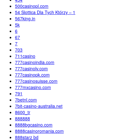
500casinopl.com
54 Slottica Dla Tych Którzy – 1
567king.in
5k
6
67
7
703
711casino
777casinoindia.com
777casinolv.com
777casinopk.com
777casinosuisse.com
777mxcasino.com
791
7betnl.com
7bit-casino-australia.net
8600_tr
888888
8888bgcasino.com
8888casinoromania.com
888starz bd