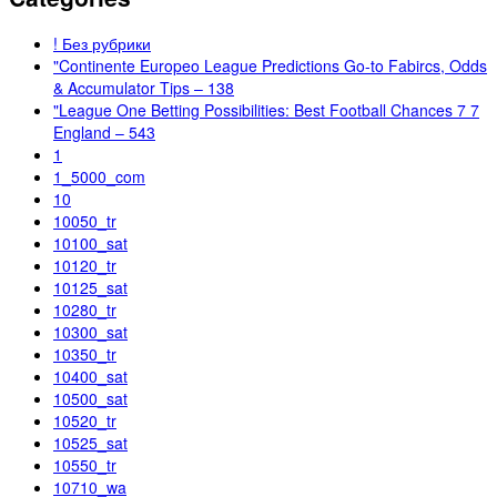
! Без рубрики
"Continente Europeo League Predictions Go-to Fabircs, Odds
& Accumulator Tips – 138
"League One Betting Possibilities: Best Football Chances 7 7
England – 543
1
1_5000_com
10
10050_tr
10100_sat
10120_tr
10125_sat
10280_tr
10300_sat
10350_tr
10400_sat
10500_sat
10520_tr
10525_sat
10550_tr
10710_wa