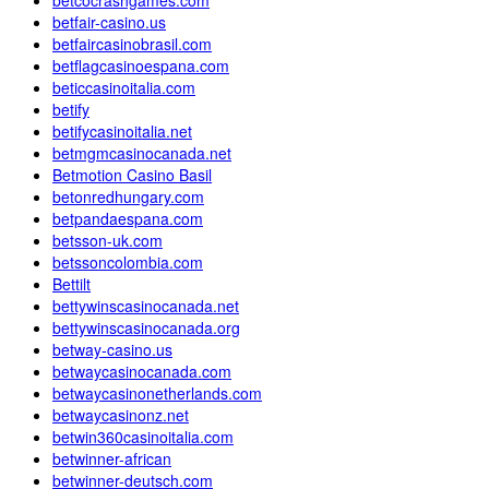
betfair-casino.us
betfaircasinobrasil.com
betflagcasinoespana.com
beticcasinoitalia.com
betify
betifycasinoitalia.net
betmgmcasinocanada.net
Betmotion Casino Basil
betonredhungary.com
betpandaespana.com
betsson-uk.com
betssoncolombia.com
Bettilt
bettywinscasinocanada.net
bettywinscasinocanada.org
betway-casino.us
betwaycasinocanada.com
betwaycasinonetherlands.com
betwaycasinonz.net
betwin360casinoitalia.com
betwinner-african
betwinner-deutsch.com