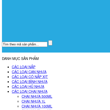
DANH MỤC SẢN PHẨM
CÁC LOẠI NẮP
CÁC LOẠI CAN NHỰA
CÁC LOẠI CÓ NẮP XỊT
CÁC LOẠI BÌNH NHỰA
CÁC LOẠI HỦ NHỰA
CÁC LOẠI CHAI NHỰA
CHAI NHỰA 500ML
CHAI NHỰA 1L
CHAI NHỰA 100ML