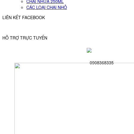
CHAI NHỰA 250ML
CÁC LOẠI CHAI NHỎ
LIÊN KẾT FACEBOOK
HỖ TRỢ TRỰC TUYẾN
0908368335