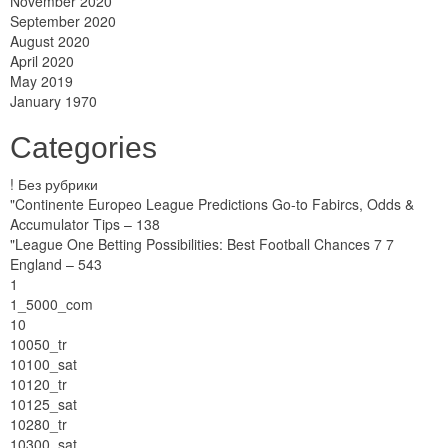
November 2020
September 2020
August 2020
April 2020
May 2019
January 1970
Categories
! Без рубрики
"Continente Europeo League Predictions Go-to Fabircs, Odds &
Accumulator Tips – 138
"League One Betting Possibilities: Best Football Chances 7 7
England – 543
1
1_5000_com
10
10050_tr
10100_sat
10120_tr
10125_sat
10280_tr
10300_sat