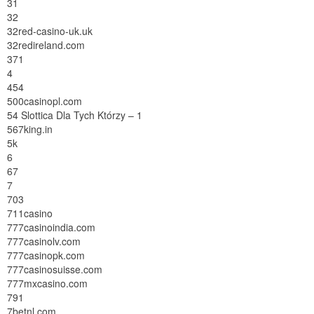
31
32
32red-casino-uk.uk
32redireland.com
371
4
454
500casinopl.com
54 Slottica Dla Tych Którzy – 1
567king.in
5k
6
67
7
703
711casino
777casinoindia.com
777casinolv.com
777casinopk.com
777casinosuisse.com
777mxcasino.com
791
7betnl.com