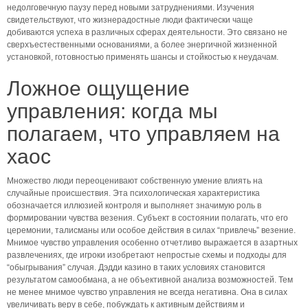
недолговечную паузу перед новыми затруднениями. Изучения
свидетельствуют, что жизнерадостные люди фактически чаще
добиваются успеха в различных сферах деятельности. Это связано не
сверхъестественными основаниями, а более энергичной жизненной
установкой, готовностью применять шансы и стойкостью к неудачам.
Ложное ощущение
управления: когда мы
полагаем, что управляем на
хаос
Множество люди переоценивают собственную умение влиять на
случайные происшествия. Эта психологическая характеристика
обозначается иллюзией контроля и выполняет значимую роль в
формировании чувства везения. Субъект в состоянии полагать, что его
церемонии, талисманы или особое действия в силах “привлечь” везение.
Мнимое чувство управления особенно отчетливо выражается в азартных
развлечениях, где игроки изобретают непростые схемы и подходы для
“обыгрывания” случая. Дэдди казино в таких условиях становится
результатом самообмана, а не объективной анализа возможностей. Тем
не менее мнимое чувство управления не всегда негативна. Она в силах
увеличивать веру в себе, побуждать к активным действиям и