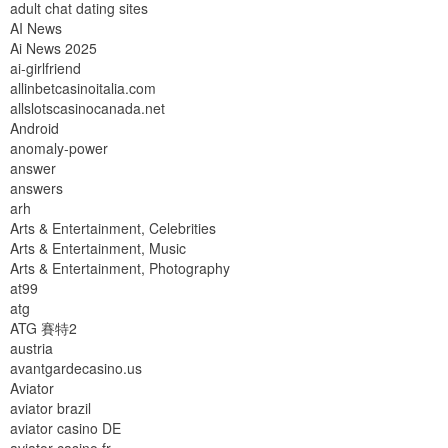
adult chat dating sites
AI News
Ai News 2025
ai-girlfriend
allinbetcasinoitalia.com
allslotscasinocanada.net
Android
anomaly-power
answer
answers
arh
Arts & Entertainment, Celebrities
Arts & Entertainment, Music
Arts & Entertainment, Photography
at99
atg
ATG 賽特2
austria
avantgardecasino.us
Aviator
aviator brazil
aviator casino DE