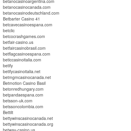
betanocasinoargentina.com
betanocasinocanada.com
betanocasinodeutschland.com
Betbarter Casino 41
betcavecasinoespana.com
betclic
betcocrashgames.com
betfair-casino.us
betfaircasinobrasil.com
betflagcasinoespana.com
beticcasinoitalia.com
betify
betifycasinoitalia.net
betmgmcasinocanada.net
Betmotion Casino Basil
betonredhungary.com
betpandaespana.com
betsson-uk.com
betssoncolombia.com
Bettilt
bettywinscasinocanada.net
bettywinscasinocanada.org
betway-casino.us