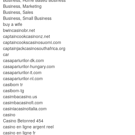
Business, Home Based Business
Business, Marketing
Business, Sales
Business, Small Business
buy a wife
bwincasinobr.net
captaincookcasinonz.net
captaincookscasinosuomi.com
captainjackcasinosouthafrica.org
car
casapariurilor-dk.com
casapariurilor-hungary.com
casapariurilor-it.com
casapariurilor-nl.com
casibom tr
casibom-tg
casimbacasino.us
casimbacasinofi.com
casiniacasinoitalia.com
casino
Casino Betonred 454
casino en ligne argent reel
casino en ligne fr