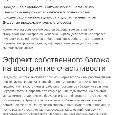
Врожденная склонность к оптимизму или негативизму
Специфика нейронных контактов в головном мозге
Концентрация нейромедиатора и других передатчиков
Душевные предохранительные способы
Кроме того, на осмысление счастья воздействует актуальное
эмоциональное настроение человека. В фазы депрессии или стресса
личности реже обнаруживают благоприятные события, а в периоды
подъема настроения даже индифферентные ситуации способны
выглядеть удачными.
Эффект собственного багажа
на восприятие счастливости
Предыдущий стаж выступает призмой, через который мы рассматриваем
новые случаи. Индивид, который в юности постоянно сталкивался с
трудностями, в состоянии выработать постоянное убеждение в личной
неудачливости. Напротив, тот, кому в ранние годы постоянно помогал
успех, имеет тенденцию и в будущем ожидать благоприятного течения
обстоятельств. Травматические опыты особенно сильно влияют на
понимание счастья. Daddy casino способно быть существенно нарушено
после важных утрат, несчастных случаев, заболеваний или других
экстремальных обстоятельств. Человек начинает расценивать мир как