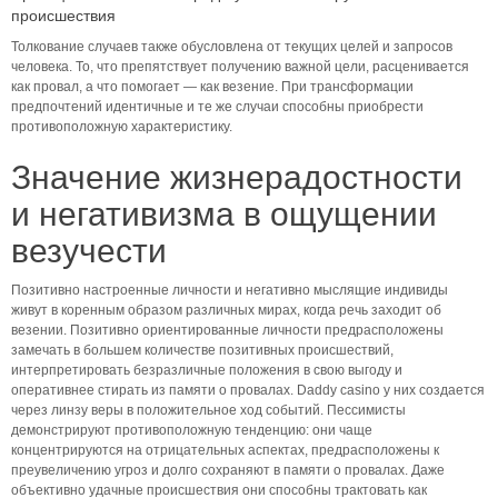
происшествия
Толкование случаев также обусловлена от текущих целей и запросов
человека. То, что препятствует получению важной цели, расценивается
как провал, а что помогает — как везение. При трансформации
предпочтений идентичные и те же случаи способны приобрести
противоположную характеристику.
Значение жизнерадостности
и негативизма в ощущении
везучести
Позитивно настроенные личности и негативно мыслящие индивиды
живут в коренным образом различных мирах, когда речь заходит об
везении. Позитивно ориентированные личности предрасположены
замечать в большем количестве позитивных происшествий,
интерпретировать безразличные положения в свою выгоду и
оперативнее стирать из памяти о провалах. Daddy casino у них создается
через линзу веры в положительное ход событий. Пессимисты
демонстрируют противоположную тенденцию: они чаще
концентрируются на отрицательных аспектах, предрасположены к
преувеличению угроз и долго сохраняют в памяти о провалах. Даже
объективно удачные происшествия они способны трактовать как