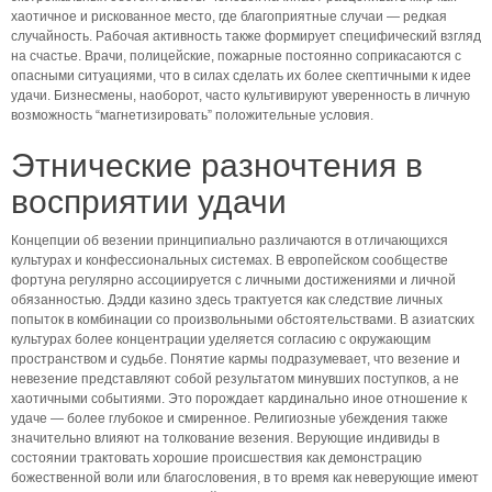
хаотичное и рискованное место, где благоприятные случаи — редкая
случайность. Рабочая активность также формирует специфический взгляд
на счастье. Врачи, полицейские, пожарные постоянно соприкасаются с
опасными ситуациями, что в силах сделать их более скептичными к идее
удачи. Бизнесмены, наоборот, часто культивируют уверенность в личную
возможность “магнетизировать” положительные условия.
Этнические разночтения в
восприятии удачи
Концепции об везении принципиально различаются в отличающихся
культурах и конфессиональных системах. В европейском сообществе
фортуна регулярно ассоциируется с личными достижениями и личной
обязанностью. Дэдди казино здесь трактуется как следствие личных
попыток в комбинации со произвольными обстоятельствами. В азиатских
культурах более концентрации уделяется согласию с окружающим
пространством и судьбе. Понятие кармы подразумевает, что везение и
невезение представляют собой результатом минувших поступков, а не
хаотичными событиями. Это порождает кардинально иное отношение к
удаче — более глубокое и смиренное. Религиозные убеждения также
значительно влияют на толкование везения. Верующие индивиды в
состоянии трактовать хорошие происшествия как демонстрацию
божественной воли или благословения, в то время как неверующие имеют