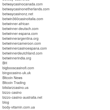
betwaycasinocanada.com
betwaycasinonetherlands.com
betwaycasinonz.net
betwin360casinoitalia.com
betwinner-african
betwinner-deutsch.com
betwinner-espana.com
betwinnerargentina.org
betwinnercameroon.com
betwinnercasinoespana.com
betwinnerdeutchland.com
betwinnerindia.org
BH
bigbooscasinofi.com
bingocasino-uk.uk
Bitcoin News
Bitcoin Trading
bitstarzcasino.us
bizzo casino
bizzo-casino-australia.net
blog
body-vitamin.com.ua