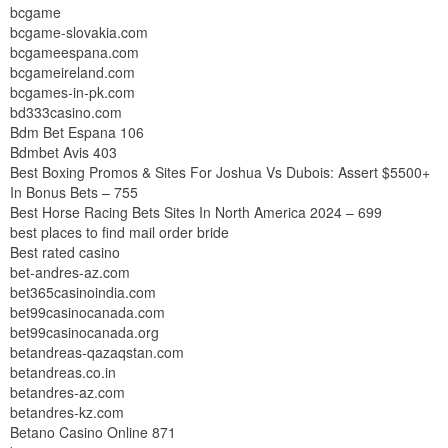
bcgame
bcgame-slovakia.com
bcgameespana.com
bcgameireland.com
bcgames-in-pk.com
bd333casino.com
Bdm Bet Espana 106
Bdmbet Avis 403
Best Boxing Promos & Sites For Joshua Vs Dubois: Assert $5500+
In Bonus Bets – 755
Best Horse Racing Bets Sites In North America 2024 – 699
best places to find mail order bride
Best rated casino
bet-andres-az.com
bet365casinoindia.com
bet99casinocanada.com
bet99casinocanada.org
betandreas-qazaqstan.com
betandreas.co.in
betandres-az.com
betandres-kz.com
Betano Casino Online 871