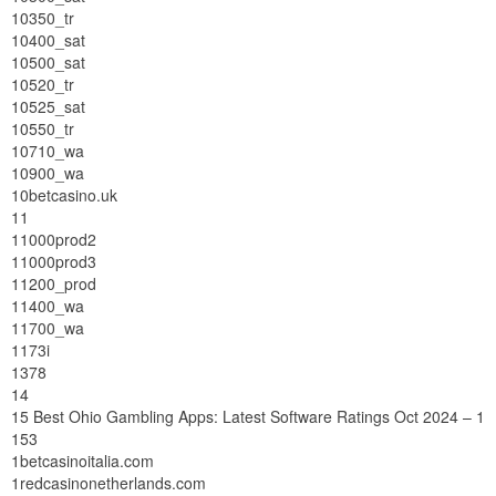
10350_tr
10400_sat
10500_sat
10520_tr
10525_sat
10550_tr
10710_wa
10900_wa
10betcasino.uk
11
11000prod2
11000prod3
11200_prod
11400_wa
11700_wa
1173i
1378
14
15 Best Ohio Gambling Apps: Latest Software Ratings Oct 2024 – 1
153
1betcasinoitalia.com
1redcasinonetherlands.com