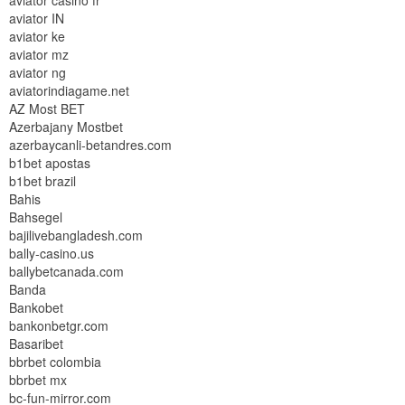
aviator casino fr
aviator IN
aviator ke
aviator mz
aviator ng
aviatorindiagame.net
AZ Most BET
Azerbajany Mostbet
azerbaycanli-betandres.com
b1bet apostas
b1bet brazil
Bahis
Bahsegel
bajilivebangladesh.com
bally-casino.us
ballybetcanada.com
Banda
Bankobet
bankonbetgr.com
Basaribet
bbrbet colombia
bbrbet mx
bc-fun-mirror.com