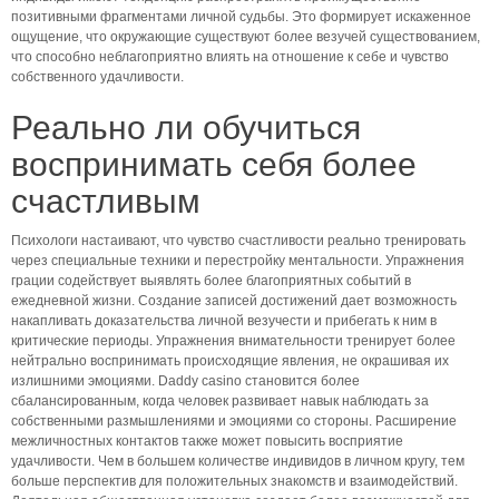
позитивными фрагментами личной судьбы. Это формирует искаженное
ощущение, что окружающие существуют более везучей существованием,
что способно неблагоприятно влиять на отношение к себе и чувство
собственного удачливости.
Реально ли обучиться
воспринимать себя более
счастливым
Психологи настаивают, что чувство счастливости реально тренировать
через специальные техники и перестройку ментальности. Упражнения
грации содействует выявлять более благоприятных событий в
ежедневной жизни. Создание записей достижений дает возможность
накапливать доказательства личной везучести и прибегать к ним в
критические периоды. Упражнения внимательности тренирует более
нейтрально воспринимать происходящие явления, не окрашивая их
излишними эмоциями. Daddy casino становится более
сбалансированным, когда человек развивает навык наблюдать за
собственными размышлениями и эмоциями со стороны. Расширение
межличностных контактов также может повысить восприятие
удачливости. Чем в большем количестве индивидов в личном кругу, тем
больше перспектив для положительных знакомств и взаимодействий.