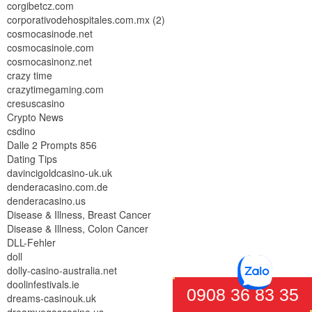
corgibetcz.com
corporativodehospitales.com.mx (2)
cosmocasinode.net
cosmocasinoie.com
cosmocasinonz.net
crazy time
crazytimegaming.com
cresuscasino
Crypto News
csdino
Dalle 2 Prompts 856
Dating Tips
davincigoldcasino-uk.uk
denderacasino.com.de
denderacasino.us
Disease & Illness, Breast Cancer
Disease & Illness, Colon Cancer
DLL-Fehler
doll
dolly-casino-australia.net
doolinfestivals.ie
0908 36 83 35
dreams-casinouk.uk