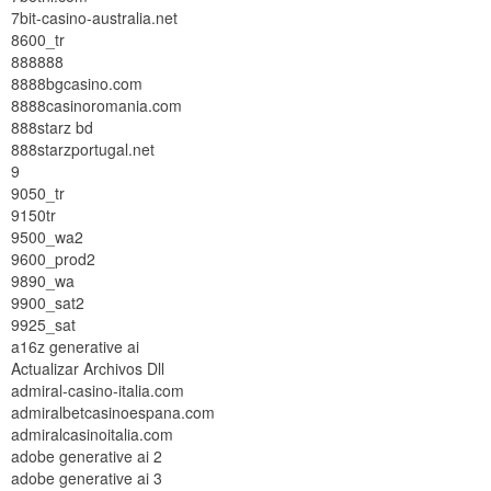
7bit-casino-australia.net
8600_tr
888888
8888bgcasino.com
8888casinoromania.com
888starz bd
888starzportugal.net
9
9050_tr
9150tr
9500_wa2
9600_prod2
9890_wa
9900_sat2
9925_sat
a16z generative ai
Actualizar Archivos Dll
admiral-casino-italia.com
admiralbetcasinoespana.com
admiralcasinoitalia.com
adobe generative ai 2
adobe generative ai 3