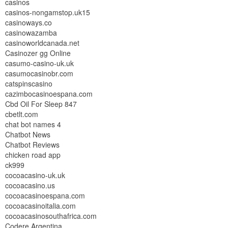
casinos
casinos-nongamstop.uk15
casinoways.co
casinowazamba
casinoworldcanada.net
Casinozer gg Online
casumo-casino-uk.uk
casumocasinobr.com
catspinscasino
cazimbocasinoespana.com
Cbd Oil For Sleep 847
cbetlt.com
chat bot names 4
Chatbot News
Chatbot Reviews
chicken road app
ck999
cocoacasino-uk.uk
cocoacasino.us
cocoacasinoespana.com
cocoacasinoitalia.com
cocoacasinosouthafrica.com
Codere Argentina