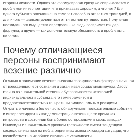
стороны личности. Однако эта формулировка сразу же соприкасается с
проблемой интерпретации: что признавать хорошим, а что нет? Для
одного субъекта опоздание на самолет способно оказаться трагедией, а
для иного — шансом уклониться от тягостной путешествия. Получение
неожиданного имущества определенные люди воспримет как дар
фортуны, а другие — как дополнительную обязанность и проблемы с
налогами.
Почему отличающиеся
персоны воспринимают
везение различно
Отличия в понимании везения вызваны совокупностью факторов, начиная
от врожденных черт сознания и заканчивая социальным кругом. Daddy
казино во значительной степени обусловливается категорией
индивидуальности субъекта, его темпераментом и
предрасположенностью к конкретным эмоциональным реакциям.
Открытые личности более часто обнаруживают положительные события
и интерпретируют их как демонстрацию везения, в то время как
интроверты в состоянии быть более осторожными в своих выводах.
Индивиды с значительным уровнем тревожности имеют тенденцию
сосредотачиваться на неблагоприятных аспектах каждой ситуации, что
воздействует на их общее ощущение удачливости.