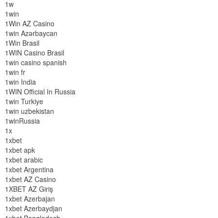
1w
1win
1Win AZ Casino
1win Azərbaycan
1Win Brasil
1WIN Casino Brasil
1win casino spanish
1win fr
1win India
1WIN Official In Russia
1win Turkiye
1win uzbekistan
1winRussia
1x
1xbet
1xbet apk
1xbet arabic
1xbet Argentina
1xbet AZ Casino
1XBET AZ Giriş
1xbet Azerbajan
1xbet Azerbaydjan