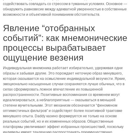
содействовать совладать со стрессом в туманных условиях. Основное —
обнаружить равновесие между адекватной уверенностью в собственные
возможности и объективной пониманием обстоятельств.
Явление “отобранных
событий”: как мнемонические
процессы вырабатывает
ощущение везения
Индивидуальная мнемоника работает избирательно, удерживая одни
образы и забывая другие. Это порождает неточную образ минувшего,
которая сказывается на осмысление индивидуальной везучести. Яркие,
эмоционально насыщенные случаи сохраняются лучше обычных, что в
силах сформировать ложное впечатление их повышенной
распространенности. Позитивные воспоминания со временем могут
идеализироваться, а неблагоприятные — оказываться в меньшей
степени мучительными. Этот механизм обозначается “феноменом
оптимистичных фильтров” и содействует более позитивной трактовке
минувшего опыта. Daddy казино формируется не только на основе
реальных событий, но и их измененных образов. Общественные
платформы увеличивают эффект избранных происшествий, поскольку
индивиды имеют тенденцию распространять преимущественно