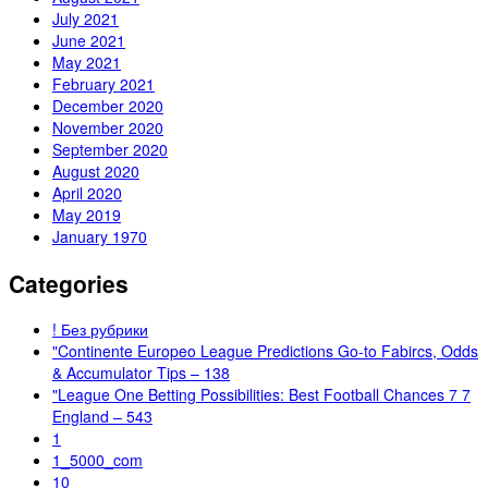
July 2021
June 2021
May 2021
February 2021
December 2020
November 2020
September 2020
August 2020
April 2020
May 2019
January 1970
Categories
! Без рубрики
"Continente Europeo League Predictions Go-to Fabircs, Odds
& Accumulator Tips – 138
"League One Betting Possibilities: Best Football Chances 7 7
England – 543
1
1_5000_com
10