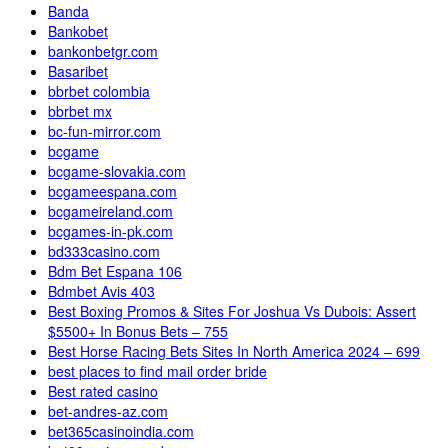
Banda
Bankobet
bankonbetgr.com
Basaribet
bbrbet colombia
bbrbet mx
bc-fun-mirror.com
bcgame
bcgame-slovakia.com
bcgameespana.com
bcgameireland.com
bcgames-in-pk.com
bd333casino.com
Bdm Bet Espana 106
Bdmbet Avis 403
Best Boxing Promos & Sites For Joshua Vs Dubois: Assert
$5500+ In Bonus Bets – 755
Best Horse Racing Bets Sites In North America 2024 – 699
best places to find mail order bride
Best rated casino
bet-andres-az.com
bet365casinoindia.com