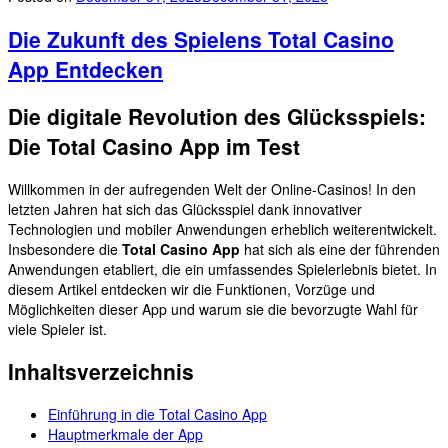
Die Zukunft des Spielens Total Casino
App Entdecken
Die digitale Revolution des Glücksspiels:
Die Total Casino App im Test
Willkommen in der aufregenden Welt der Online-Casinos! In den
letzten Jahren hat sich das Glücksspiel dank innovativer
Technologien und mobiler Anwendungen erheblich weiterentwickelt.
Insbesondere die
Total Casino App
hat sich als eine der führenden
Anwendungen etabliert, die ein umfassendes Spielerlebnis bietet. In
diesem Artikel entdecken wir die Funktionen, Vorzüge und
Möglichkeiten dieser App und warum sie die bevorzugte Wahl für
viele Spieler ist.
Inhaltsverzeichnis
Einführung in die Total Casino App
Hauptmerkmale der App