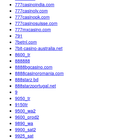
777casinoindia.com
777casinolv.com
777casinopk.com
777casinosuisse.com
777mxcasino.com
791
7betnl.com
7bit-casino-australia.net
8600_tr
888888
8888bgcasino.com
8888casinoromania.com
888starz bd
888starzportugal.net
9
9050_tr
9150tr
9500_wa2
9600_prod2
9890_wa
9900_sat2
9925_sat