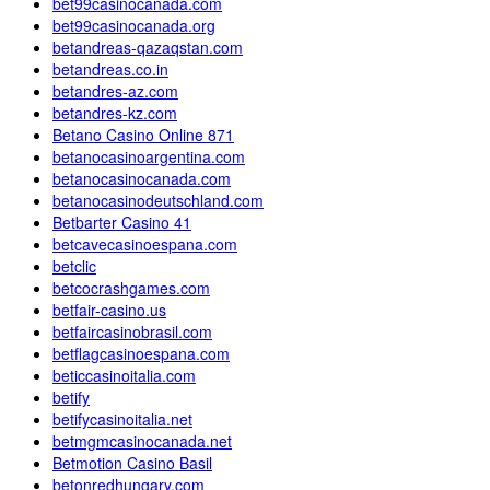
bet99casinocanada.com
bet99casinocanada.org
betandreas-qazaqstan.com
betandreas.co.in
betandres-az.com
betandres-kz.com
Betano Casino Online 871
betanocasinoargentina.com
betanocasinocanada.com
betanocasinodeutschland.com
Betbarter Casino 41
betcavecasinoespana.com
betclic
betcocrashgames.com
betfair-casino.us
betfaircasinobrasil.com
betflagcasinoespana.com
beticcasinoitalia.com
betify
betifycasinoitalia.net
betmgmcasinocanada.net
Betmotion Casino Basil
betonredhungary.com