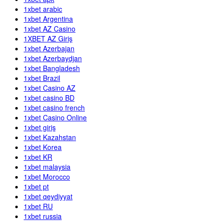
1xbet arabic
1xbet Argentina
1xbet AZ Casino
1XBET AZ Giriş
1xbet Azerbajan
1xbet Azerbaydjan
1xbet Bangladesh
1xbet Brazil
1xbet Casino AZ
1xbet casino BD
1xbet casino french
1xbet Casino Online
1xbet giriş
1xbet Kazahstan
1xbet Korea
1xbet KR
1xbet malaysia
1xbet Morocco
1xbet pt
1xbet qeydiyyat
1xbet RU
1xbet russia