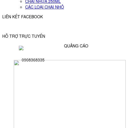
CHAI NHỰA 250ML
CÁC LOẠI CHAI NHỎ
LIÊN KẾT FACEBOOK
HỖ TRỢ TRỰC TUYẾN
QUẢNG CÁO
0908368335