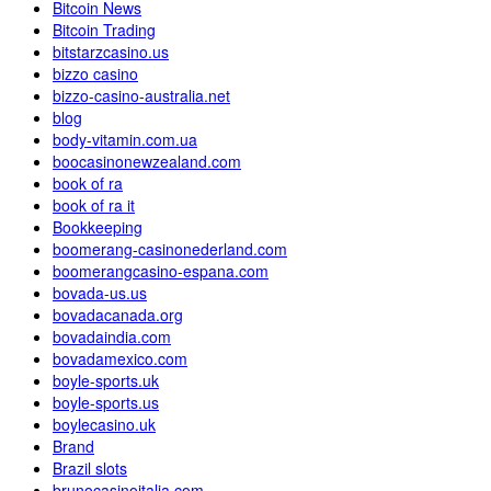
Bitcoin News
Bitcoin Trading
bitstarzcasino.us
bizzo casino
bizzo-casino-australia.net
blog
body-vitamin.com.ua
boocasinonewzealand.com
book of ra
book of ra it
Bookkeeping
boomerang-casinonederland.com
boomerangcasino-espana.com
bovada-us.us
bovadacanada.org
bovadaindia.com
bovadamexico.com
boyle-sports.uk
boyle-sports.us
boylecasino.uk
Brand
Brazil slots
brunocasinoitalia.com