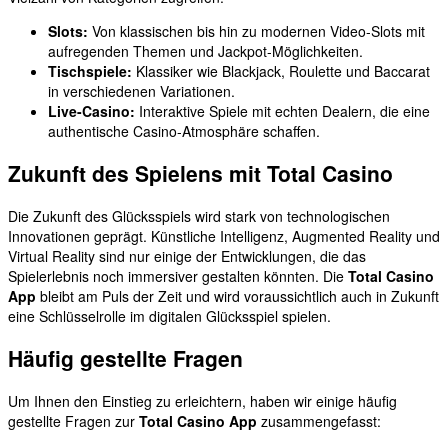
Slots:
Von klassischen bis hin zu modernen Video-Slots mit
aufregenden Themen und Jackpot-Möglichkeiten.
Tischspiele:
Klassiker wie Blackjack, Roulette und Baccarat
in verschiedenen Variationen.
Live-Casino:
Interaktive Spiele mit echten Dealern, die eine
authentische Casino-Atmosphäre schaffen.
Zukunft des Spielens mit Total Casino
Die Zukunft des Glücksspiels wird stark von technologischen
Innovationen geprägt. Künstliche Intelligenz, Augmented Reality und
Virtual Reality sind nur einige der Entwicklungen, die das
Spielerlebnis noch immersiver gestalten könnten. Die
Total Casino
App
bleibt am Puls der Zeit und wird voraussichtlich auch in Zukunft
eine Schlüsselrolle im digitalen Glücksspiel spielen.
Häufig gestellte Fragen
Um Ihnen den Einstieg zu erleichtern, haben wir einige häufig
gestellte Fragen zur
Total Casino App
zusammengefasst: