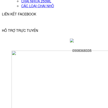
CHAI NHỰA 250ML
CÁC LOẠI CHAI NHỎ
LIÊN KẾT FACEBOOK
HỖ TRỢ TRỰC TUYẾN
0908368335