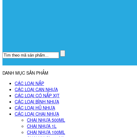
DANH MỤC SẢN PHẨM
CÁC LOẠI NẮP
CÁC LOẠI CAN NHỰA
CÁC LOẠI CÓ NẮP XỊT
CÁC LOẠI BÌNH NHỰA
CÁC LOẠI HỦ NHỰA
CÁC LOẠI CHAI NHỰA
CHAI NHỰA 500ML
CHAI NHỰA 1L
CHAI NHỰA 100ML