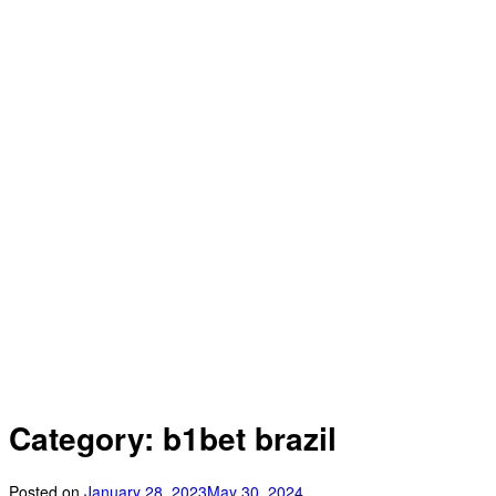
Category: b1bet brazil
Posted on
January 28, 2023
May 30, 2024