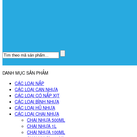
DANH MỤC SẢN PHẨM
CÁC LOẠI NẮP
CÁC LOẠI CAN NHỰA
CÁC LOẠI CÓ NẮP XỊT
CÁC LOẠI BÌNH NHỰA
CÁC LOẠI HỦ NHỰA
CÁC LOẠI CHAI NHỰA
CHAI NHỰA 500ML
CHAI NHỰA 1L
CHAI NHỰA 100ML