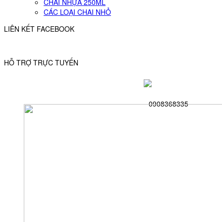
CHAI NHỰA 250ML
CÁC LOẠI CHAI NHỎ
LIÊN KẾT FACEBOOK
HỖ TRỢ TRỰC TUYẾN
0908368335