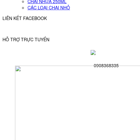
CHAI NHỰA 250ML
CÁC LOẠI CHAI NHỎ
LIÊN KẾT FACEBOOK
HỖ TRỢ TRỰC TUYẾN
0908368335