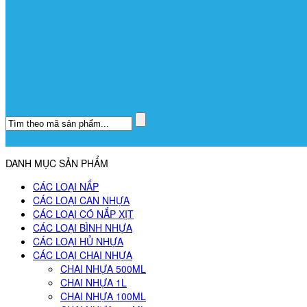
DANH MỤC SẢN PHẨM
CÁC LOẠI NẮP
CÁC LOẠI CAN NHỰA
CÁC LOẠI CÓ NẮP XỊT
CÁC LOẠI BÌNH NHỰA
CÁC LOẠI HỦ NHỰA
CÁC LOẠI CHAI NHỰA
CHAI NHỰA 500ML
CHAI NHỰA 1L
CHAI NHỰA 100ML