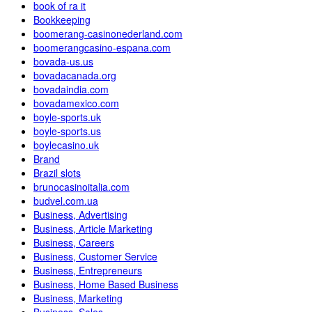
book of ra it
Bookkeeping
boomerang-casinonederland.com
boomerangcasino-espana.com
bovada-us.us
bovadacanada.org
bovadaindia.com
bovadamexico.com
boyle-sports.uk
boyle-sports.us
boylecasino.uk
Brand
Brazil slots
brunocasinoitalia.com
budvel.com.ua
Business, Advertising
Business, Article Marketing
Business, Careers
Business, Customer Service
Business, Entrepreneurs
Business, Home Based Business
Business, Marketing
Business, Sales