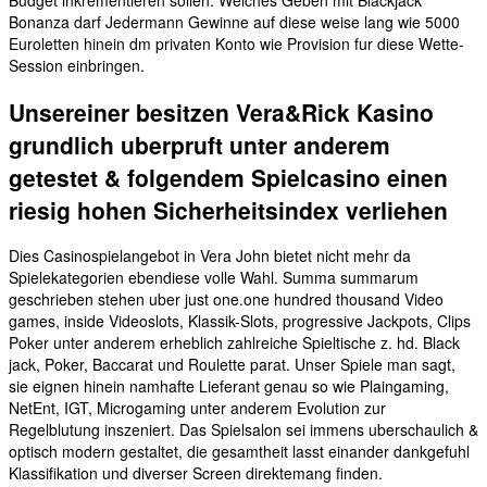
Budget inkrementieren sollen. Welches Geben mit Blackjack
Bonanza darf Jedermann Gewinne auf diese weise lang wie 5000
Euroletten hinein dm privaten Konto wie Provision fur diese Wette-
Session einbringen.
Unsereiner besitzen Vera&Rick Kasino
grundlich uberpruft unter anderem
getestet & folgendem Spielcasino einen
riesig hohen Sicherheitsindex verliehen
Dies Casinospielangebot in Vera John bietet nicht mehr da
Spielekategorien ebendiese volle Wahl. Summa summarum
geschrieben stehen uber just one.one hundred thousand Video
games, inside Videoslots, Klassik-Slots, progressive Jackpots, Clips
Poker unter anderem erheblich zahlreiche Spieltische z. hd. Black
jack, Poker, Baccarat und Roulette parat. Unser Spiele man sagt,
sie eignen hinein namhafte Lieferant genau so wie Plaingaming,
NetEnt, IGT, Microgaming unter anderem Evolution zur
Regelblutung inszeniert. Das Spielsalon sei immens uberschaulich &
optisch modern gestaltet, die gesamtheit lasst einander dankgefuhl
Klassifikation und diverser Screen direktemang finden.