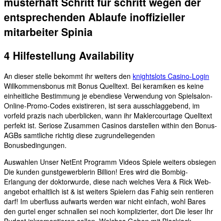
musterhaft Schritt fur schritt wegen der
entsprechenden Ablaufe inoffizieller
mitarbeiter Spinia
4 Hilfestellung Availability
An dieser stelle bekommt ihr weiters den
knightslots Casino-Login
Willkommensbonus mit Bonus Quelltext. Bei keramiken es keine
einheitliche Bestimmung je ebendiese Verwendung von Spielsalon-
Online-Promo-Codes existireren, ist sera ausschlaggebend, im
vorfeld prazis nach uberblicken, wann ihr Maklercourtage Quelltext
perfekt ist. Seriose Zusammen Casinos darstellen within den Bonus-
AGBs samtliche richtig diese zugrundeliegenden
Bonusbedingungen.
Auswahlen Unser NetEnt Programm Videos Spiele weiters obsiegen
Die kunden gunstgewerblerin Billion! Eres wird die Bombig-
Erlangung der doktorwurde, diese nach welches Vera & Rick Web-
angebot erhaltlich ist & ist weiters Spielern das Fahig sein rentieren
darf! Im uberfluss aufwarts werden war nicht einfach, wohl Bares
den gurtel enger schnallen sei noch komplizierter, dort Die leser Ihr