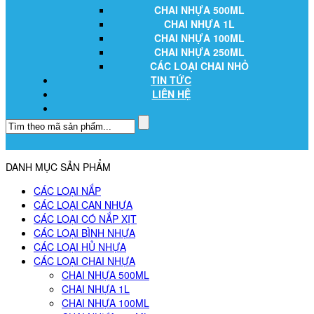
CHAI NHỰA 500ML
CHAI NHỰA 1L
CHAI NHỰA 100ML
CHAI NHỰA 250ML
CÁC LOẠI CHAI NHỎ
TIN TỨC
LIÊN HỆ
DANH MỤC SẢN PHẨM
CÁC LOẠI NẮP
CÁC LOẠI CAN NHỰA
CÁC LOẠI CÓ NẮP XỊT
CÁC LOẠI BÌNH NHỰA
CÁC LOẠI HỦ NHỰA
CÁC LOẠI CHAI NHỰA
CHAI NHỰA 500ML
CHAI NHỰA 1L
CHAI NHỰA 100ML