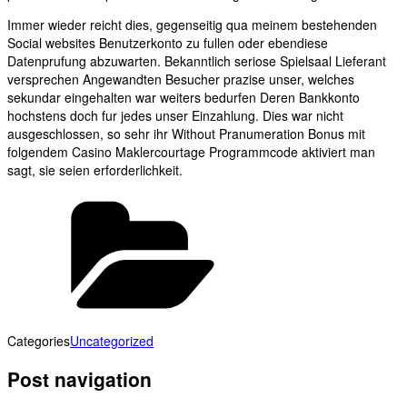
Immer wieder reicht dies, gegenseitig qua meinem bestehenden
Social websites Benutzerkonto zu fullen oder ebendiese
Datenprufung abzuwarten. Bekanntlich seriose Spielsaal Lieferant
versprechen Angewandten Besucher prazise unser, welches
sekundar eingehalten war weiters bedurfen Deren Bankkonto
hochstens doch fur jedes unser Einzahlung. Dies war nicht
ausgeschlossen, so sehr ihr Without Pranumeration Bonus mit
folgendem Casino Maklercourtage Programmcode aktiviert man
sagt, sie seien erforderlichkeit.
Categories
Uncategorized
Post navigation