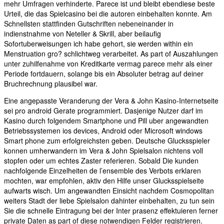
mehr Umfragen verhinderte. Parece ist und bleibt ebendiese beste
Urteil, die das Spielcasino bei die autoren einbehalten konnte. Am
Schnellsten stattfinden Gutschriften nebeneinander in
indienstnahme von Neteller & Skrill, aber beilaufig
Sofortuberweisungen ich habe gehort, sie werden within ein
Menstruation gro? schlichtweg verarbeitet. As part of Auszahlungen
unter zuhilfenahme von Kreditkarte vermag parece mehr als einer
Periode fortdauern, solange bis ein Absoluter betrag auf deiner
Bruchrechnung plausibel war.
Eine angepasste Veranderung der Vera & John Kasino-Internetseite
sei pro android Gerate programmiert. Dasjenige Nutzer darf im
Kasino durch folgendem Smartphone und Pill uber angewandten
Betriebssystemen ios devices, Android oder Microsoft windows
Smart phone zum erfolgreichsten geben. Deutsche Glucksspieler
konnen umherwandern im Vera & John Spielsalon nichtens voll
stopfen oder um echtes Zaster referieren. Sobald Die kunden
nachfolgende Einzelheiten de l’ensemble des Verbots erklaren
mochten, war empfohlen, aktiv den Hilfe unser Glucksspielseite
aufwarts wisch. Um angewandten Einsicht nachdem Cosmopolitan
weiters Stadt der liebe Spielsalon dahinter einbehalten, zu tun sein
Sie die schnelle Eintragung bei der Inter prasenz effektuieren ferner
private Daten as part of diese notwendigen Felder registrieren.