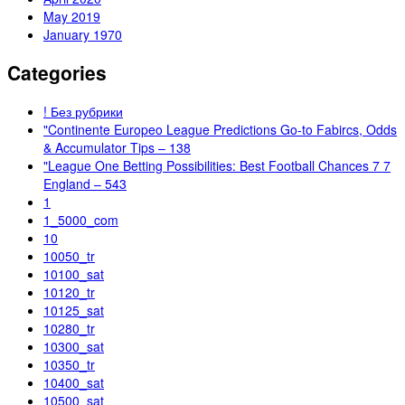
May 2019
January 1970
Categories
! Без рубрики
"Continente Europeo League Predictions Go-to Fabircs, Odds
& Accumulator Tips – 138
"League One Betting Possibilities: Best Football Chances 7 7
England – 543
1
1_5000_com
10
10050_tr
10100_sat
10120_tr
10125_sat
10280_tr
10300_sat
10350_tr
10400_sat
10500_sat