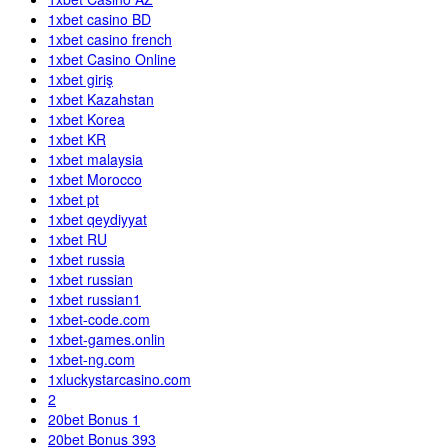
1xbet casino BD
1xbet casino french
1xbet Casino Online
1xbet giriş
1xbet Kazahstan
1xbet Korea
1xbet KR
1xbet malaysia
1xbet Morocco
1xbet pt
1xbet qeydiyyat
1xbet RU
1xbet russia
1xbet russian
1xbet russian1
1xbet-code.com
1xbet-games.onlin
1xbet-ng.com
1xluckystarcasino.com
2
20bet Bonus 1
20bet Bonus 393