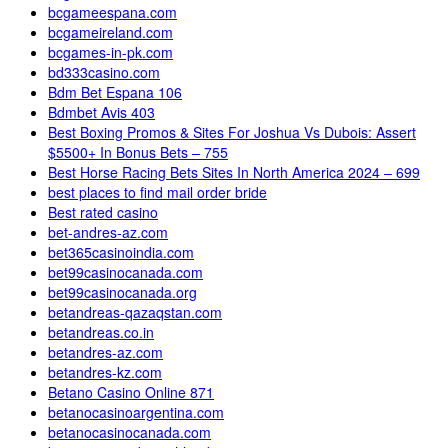
bcgameespana.com
bcgameireland.com
bcgames-in-pk.com
bd333casino.com
Bdm Bet Espana 106
Bdmbet Avis 403
Best Boxing Promos & Sites For Joshua Vs Dubois: Assert
$5500+ In Bonus Bets – 755
Best Horse Racing Bets Sites In North America 2024 – 699
best places to find mail order bride
Best rated casino
bet-andres-az.com
bet365casinoindia.com
bet99casinocanada.com
bet99casinocanada.org
betandreas-qazaqstan.com
betandreas.co.in
betandres-az.com
betandres-kz.com
Betano Casino Online 871
betanocasinoargentina.com
betanocasinocanada.com