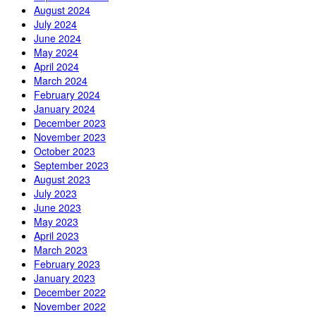
August 2024
July 2024
June 2024
May 2024
April 2024
March 2024
February 2024
January 2024
December 2023
November 2023
October 2023
September 2023
August 2023
July 2023
June 2023
May 2023
April 2023
March 2023
February 2023
January 2023
December 2022
November 2022