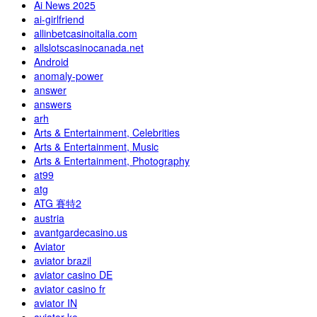
Ai News 2025
ai-girlfriend
allinbetcasinoitalia.com
allslotscasinocanada.net
Android
anomaly-power
answer
answers
arh
Arts & Entertainment, Celebrities
Arts & Entertainment, Music
Arts & Entertainment, Photography
at99
atg
ATG 賽特2
austria
avantgardecasino.us
Aviator
aviator brazil
aviator casino DE
aviator casino fr
aviator IN
aviator ke