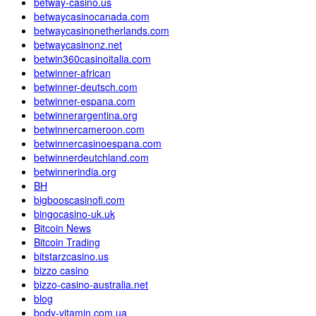
betway-casino.us
betwaycasinocanada.com
betwaycasinonetherlands.com
betwaycasinonz.net
betwin360casinoitalia.com
betwinner-african
betwinner-deutsch.com
betwinner-espana.com
betwinnerargentina.org
betwinnercameroon.com
betwinnercasinoespana.com
betwinnerdeutchland.com
betwinnerindia.org
BH
bigbooscasinofi.com
bingocasino-uk.uk
Bitcoin News
Bitcoin Trading
bitstarzcasino.us
bizzo casino
bizzo-casino-australia.net
blog
body-vitamin.com.ua