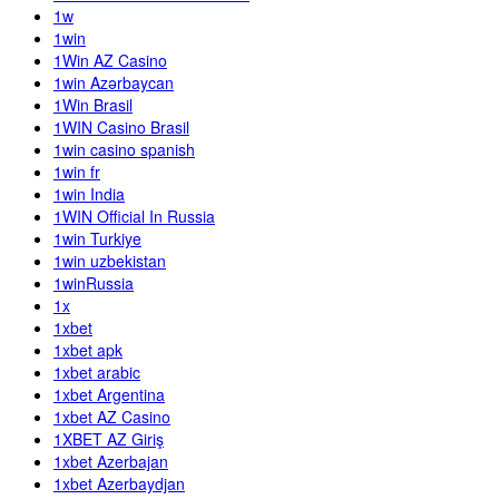
1w
1win
1Win AZ Casino
1win Azərbaycan
1Win Brasil
1WIN Casino Brasil
1win casino spanish
1win fr
1win India
1WIN Official In Russia
1win Turkiye
1win uzbekistan
1winRussia
1x
1xbet
1xbet apk
1xbet arabic
1xbet Argentina
1xbet AZ Casino
1XBET AZ Giriş
1xbet Azerbajan
1xbet Azerbaydjan