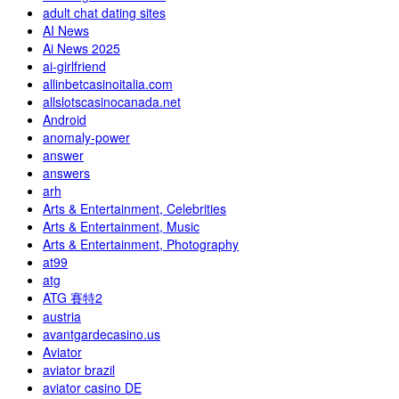
adult chat dating sites
AI News
Ai News 2025
ai-girlfriend
allinbetcasinoitalia.com
allslotscasinocanada.net
Android
anomaly-power
answer
answers
arh
Arts & Entertainment, Celebrities
Arts & Entertainment, Music
Arts & Entertainment, Photography
at99
atg
ATG 賽特2
austria
avantgardecasino.us
Aviator
aviator brazil
aviator casino DE