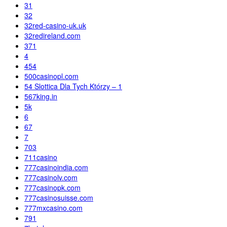
31
32
32red-casino-uk.uk
32redireland.com
371
4
454
500casinopl.com
54 Slottica Dla Tych Którzy – 1
567king.in
5k
6
67
7
703
711casino
777casinoindia.com
777casinolv.com
777casinopk.com
777casinosuisse.com
777mxcasino.com
791