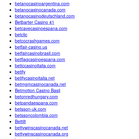
betanocasinoargentina.com
betanocasinocanada.com
betanocasinodeutschland.com
Betbarter Casino 41
betcavecasinoespana.com
betclic
betcocrashgames.com
betfair-casino.us
betfaircasinobrasil.com
betflagcasinoespana.com
beticcasinoitalia.com
betify
betifycasinoitalia.net
betmgmcasinocanada.net
Betmotion Casino Basil
betonredhungary.com
betpandaespana.com
betsson-uk.com
betssoncolombia.com
Bettilt
bettywinscasinocanada.net
bettywinscasinocanada.org