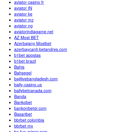
aviator casino fr
aviator IN
aviator ke
aviator mz
aviator ng
aviatorindiagame.net
AZ Most BET
Azerbajany Mostbet
azerbaycanli-betandres.com
b1bet apostas
b1bet brazil
Bahis
Bahsegel
bajilivebangladesh.com
bally-casino.us
ballybetcanada.com
Banda
Bankobet
bankonbetgr.com
Basaribet
bbrbet colombia
bbrbet mx
bc-fun-mirror.com