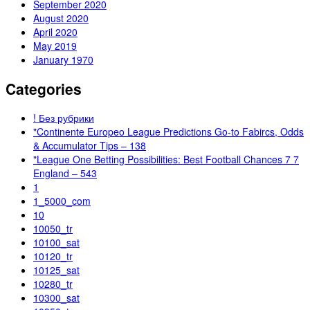
September 2020
August 2020
April 2020
May 2019
January 1970
Categories
! Без рубрики
"Continente Europeo League Predictions Go-to Fabircs, Odds
& Accumulator Tips – 138
"League One Betting Possibilities: Best Football Chances 7 7
England – 543
1
1_5000_com
10
10050_tr
10100_sat
10120_tr
10125_sat
10280_tr
10300_sat