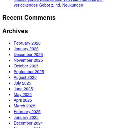
verlockendes Gebot z. hd. Neukunden
Recent Comments
Archives
February 2026
January 2026
December 2025
November 2025
October 2025
September 2025
August 2025
July 2025
June 2025
May 2025
April 2025
March 2025
February 2025
January 2025
December 2024