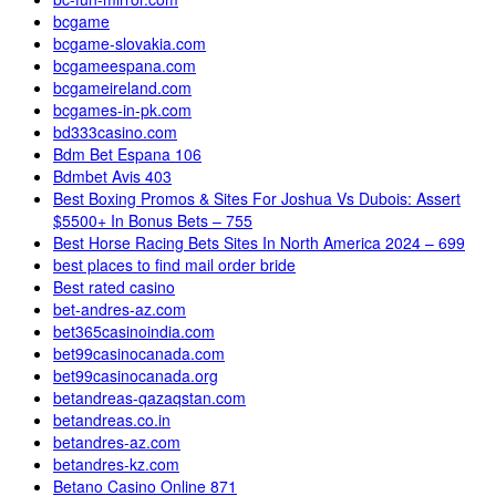
bcgame
bcgame-slovakia.com
bcgameespana.com
bcgameireland.com
bcgames-in-pk.com
bd333casino.com
Bdm Bet Espana 106
Bdmbet Avis 403
Best Boxing Promos & Sites For Joshua Vs Dubois: Assert
$5500+ In Bonus Bets – 755
Best Horse Racing Bets Sites In North America 2024 – 699
best places to find mail order bride
Best rated casino
bet-andres-az.com
bet365casinoindia.com
bet99casinocanada.com
bet99casinocanada.org
betandreas-qazaqstan.com
betandreas.co.in
betandres-az.com
betandres-kz.com
Betano Casino Online 871