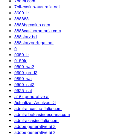
7betnl.com
7bit-casino-australia.net
8600_tr
888888
8888bgcasino.com
8888casinoromania.com
888starz bd
888starzportugal.net
9
9050_tr
9150tr
9500_wa2
9600_prod2
9890_wa
9900_sat2
9925_sat
a16z generative ai
Actualizar Archivos Dll
admiral-casino-italia.com
admiralbetcasinoespana.com
admiralcasinoitalia.com
adobe generative ai 2
adobe generative ai 3