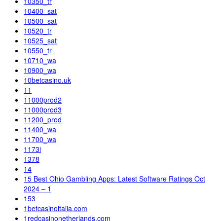
10350_tr
10400_sat
10500_sat
10520_tr
10525_sat
10550_tr
10710_wa
10900_wa
10betcasino.uk
11
11000prod2
11000prod3
11200_prod
11400_wa
11700_wa
1173i
1378
14
15 Best Ohio Gambling Apps: Latest Software Ratings Oct
2024 – 1
153
1betcasinoitalia.com
1redcasinonetherlands.com